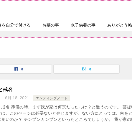
名を自分で付ける
お墓の事
水子供養の事
ありがとう帖
0
0
と戒名
日：
6月 18, 2021
エンディングノート
と戒名 葬儀の時、まず我が家は何宗だったっけ？と迷うのです。 菩提
方は、このページは必要ないと存じますが、ない方にとっては、何を
ば良いのか？ チンプンカンプンといったところでしょうか。 我が家の