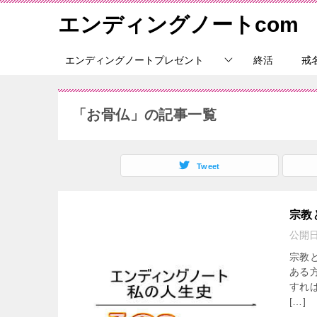
エンディングノートcom
エンディングノートプレゼント
終活
戒
「お骨仏」の記事一覧
Tweet
宗教
公開
宗教
ある
すれ
[…]